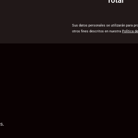
Total
Sus datos personales se utilizarán para pr
otros fines descritos en nuestra
Política d
s.